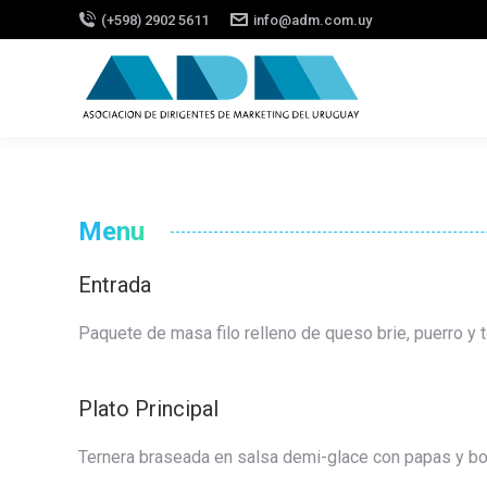
(+598) 2902 5611
info@adm.com.uy
Menu
Entrada
Paquete de masa filo relleno de queso brie, puerro y
Plato Principal
Ternera braseada en salsa demi-glace con papas y b