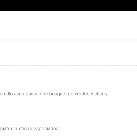
 tomillo acompañado de bouquet de verdes y cherry.
oniatos rústicos especiados